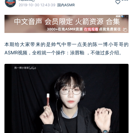
2019-10-30 12:43:39
国内ASMR
本期给大家带来的是帅气中带一点美的陈一博小哥哥的
ASMR视频，全程就一个操作：涂唇釉 ，不做过多介绍。