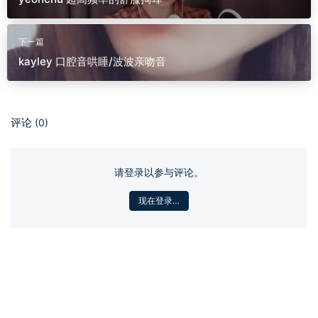
下一篇
kayley 口腔音哄睡/波波亲吻音
评论
(0)
请登录以参与评论。
现在登录…