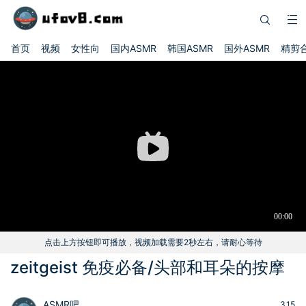
首页
视频
女性向
国内ASMR
韩国ASMR
国外ASMR
精剪
点击上方按钮即可播放，视频加载需要2秒左右，请耐心等待
zeitgeist 免疫必备/头部和耳朵的按摩
ASMR吧
315