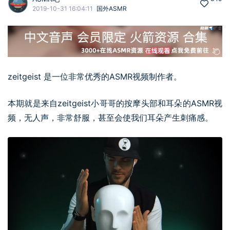
2019-10-31 16:04:11
国外ASMR
zeitgeist 是一位非常优秀的ASMR视频制作者。
本期就是来自zeitgeist小哥哥的按摩头部和耳朵的ASMR视
频，
无人声
，非常舒服，甚至会使我们耳朵产生刺痛感。