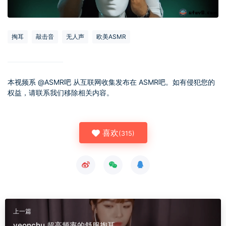
掏耳
敲击音
无人声
欧美ASMR
本视频系 @
ASMR吧
从互联网收集发布在 ASMR吧。如有侵犯您的
权益，请联系我们移除相关内容。
喜欢
(
315
)
上一篇
yeonchu 超高频率的舒服掏耳