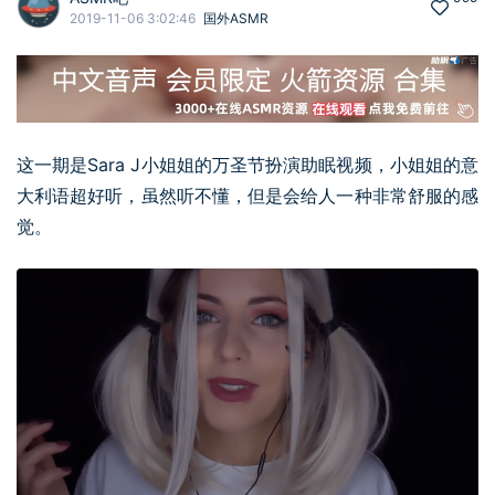
2019-11-06 3:02:46
国外ASMR
这一期是Sara J小姐姐的万圣节扮演助眠视频，小姐姐的意
大利语超好听，虽然听不懂，但是会给人一种非常舒服的感
觉。