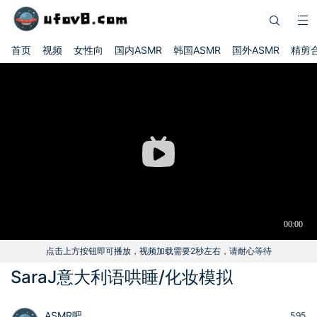
首页
视频
女性向
国内ASMR
韩国ASMR
国外ASMR
精剪
点击上方按钮即可播放，视频加载需要2秒左右，请耐心等待
SaraJ意大利语哄睡/化妆模拟
ASMR吧
595