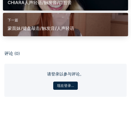
CHIARA人声轻语/触发音/口腔音
下一篇
蒙面妹/键盘敲击/触发音/人声轻语
评论
(0)
请登录以参与评论。
现在登录…