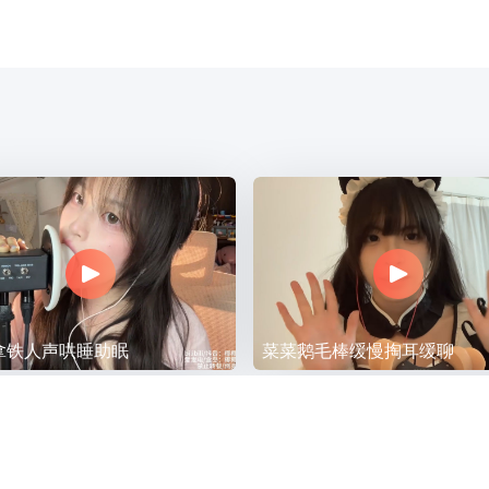
拿铁人声哄睡助眠
菜菜鹅毛棒缓慢掏耳缓聊