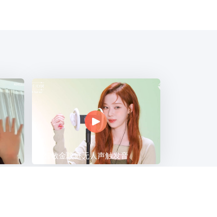
柳智敏金玟庭无人声触发音