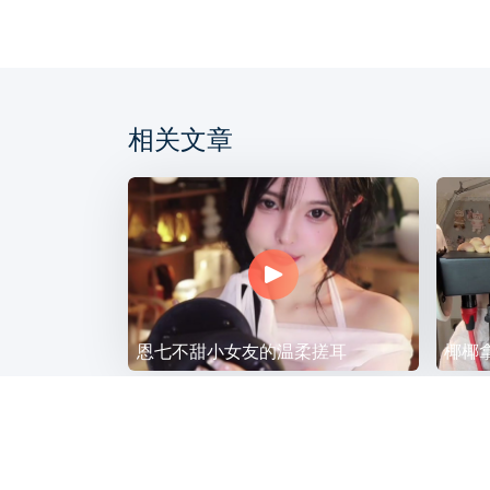
相关文章
恩七不甜小女友的温柔搓耳
椰椰