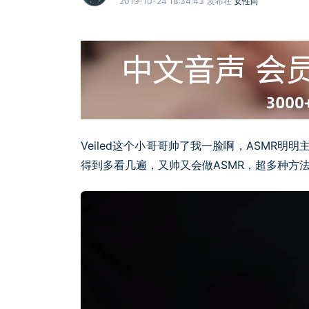
2019-10-24 18:34:43
发布在
女性向
Veiled
这个小哥哥帅了我一脸啊，
ASMR
明明
得到多看几遍，又帅又会做
ASMR
，超多种方