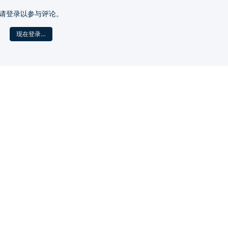
请登录以参与评论。
现在登录…