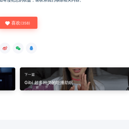
喜欢
(
358
)
下一篇
Gibi 超多种类的吃播助眠