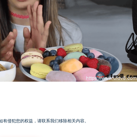
。如有侵犯您的权益，请联系我们移除相关内容。