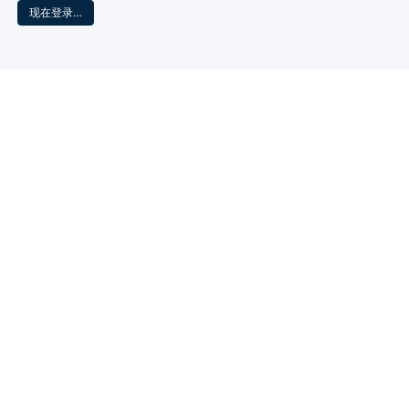
现在登录…