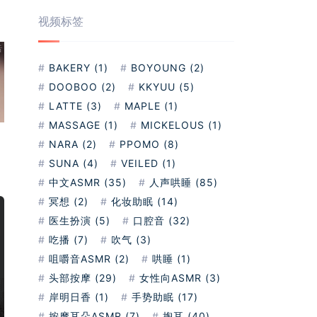
视频标签
BAKERY
(1)
BOYOUNG
(2)
DOOBOO
(2)
KKYUU
(5)
LATTE
(3)
MAPLE
(1)
MASSAGE
(1)
MICKELOUS
(1)
NARA
(2)
PPOMO
(8)
，
SUNA
(4)
VEILED
(1)
中文ASMR
(35)
人声哄睡
(85)
冥想
(2)
化妆助眠
(14)
医生扮演
(5)
口腔音
(32)
吃播
(7)
吹气
(3)
咀嚼音ASMR
(2)
哄睡
(1)
头部按摩
(29)
女性向ASMR
(3)
岸明日香
(1)
手势助眠
(17)
按摩耳朵ASMR
(7)
掏耳
(40)