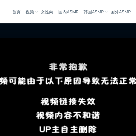
首页
视频
女性向
国内ASMR
韩国ASMR
国外ASMR