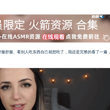
舒服舒服、看别人吃东西自己就想吃了，我还是完整的看了一遍