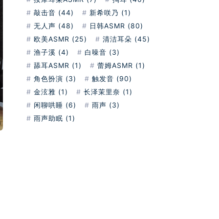
敲击音
(44)
新希咲乃
(1)
无人声
(48)
日韩ASMR
(80)
欧美ASMR
(25)
清洁耳朵
(45)
渔子溪
(4)
白噪音
(3)
舔耳ASMR
(1)
蕾姆ASMR
(1)
角色扮演
(3)
触发音
(90)
金泫雅
(1)
长泽茉里奈
(1)
闲聊哄睡
(6)
雨声
(3)
雨声助眠
(1)