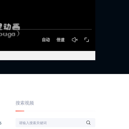
搜索视频
5