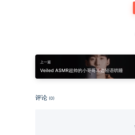
上一篇
Veiled ASMR超帅的小哥哥耳边轻语哄睡
评论
(0)